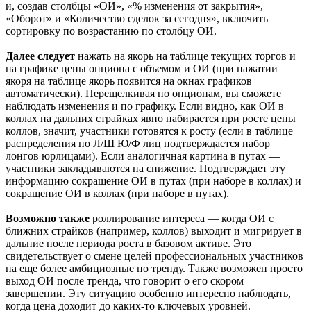
и, создав столбцы «ОИ», «% изменения от закрытия»,
«Оборот» и «Количество сделок за сегодня», включить
сортировку по возрастанию по столбцу ОИ.
Далее следует
нажать на якорь на таблице текущих торгов и
на графике цены опциона с объемом и ОИ (при нажатии
якоря на таблице якорь появится на окнах графиков
автоматически). Перещелкивая по опционам, вы сможете
наблюдать изменения и по графику. Если видно, как ОИ в
коллах на дальних страйках явно набирается при росте цены
коллов, значит, участники готовятся к росту (если в таблице
распределения по Л/Ш Ю/Ф лиц подтверждается набор
лонгов юрлицами). Если аналогичная картина в путах —
участники закладываются на снижение. Подтверждает эту
информацию сокращение ОИ в путах (при наборе в коллах) и
сокращение ОИ в коллах (при наборе в путах).
Возможно также
роллирование интереса — когда ОИ с
ближних страйков (например, коллов) выходит и мигрирует в
дальние после периода роста в базовом активе. Это
свидетельствует о смене целей профессиональных участников
на еще более амбициозные по тренду. Также возможен просто
выход ОИ после тренда, что говорит о его скором
завершении. Эту ситуацию особенно интересно наблюдать,
когда цена доходит до каких-то ключевых уровней.