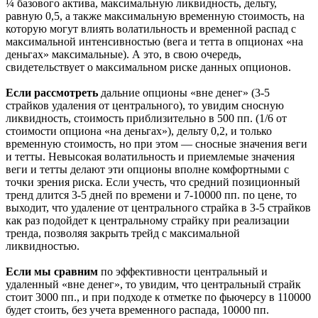
¼ базового актива, максимальную ликвидность, дельту,
равную 0,5, а также максимальную временную стоимость, на
которую могут влиять волатильность и временной распад с
максимальной интенсивностью (вега и тетта в опционах «на
деньгах» максимальные). А это, в свою очередь,
свидетельствует о максимальном риске данных опционов.
Если рассмотреть
дальние опционы «вне денег» (3-5
страйков удаления от центрального), то увидим сносную
ликвидность, стоимость приблизительно в 500 пп. (1/6 от
стоимости опциона «на деньгах»), дельту 0,2, и только
временную стоимость, но при этом — сносные значения веги
и тетты. Невысокая волатильность и приемлемые значения
веги и тетты делают эти опционы вполне комфортными с
точки зрения риска. Если учесть, что средний позиционный
тренд длится 3-5 дней по времени и 7-10000 пп. по цене, то
выходит, что удаление от центрального страйка в 3-5 страйков
как раз подойдет к центральному страйку при реализации
тренда, позволяя закрыть трейд с максимальной
ликвидностью.
Если мы сравним
по эффективности центральный и
удаленный «вне денег», то увидим, что центральный страйк
стоит 3000 пп., и при подходе к отметке по фьючерсу в 110000
будет стоить, без учета временного распада, 10000 пп.