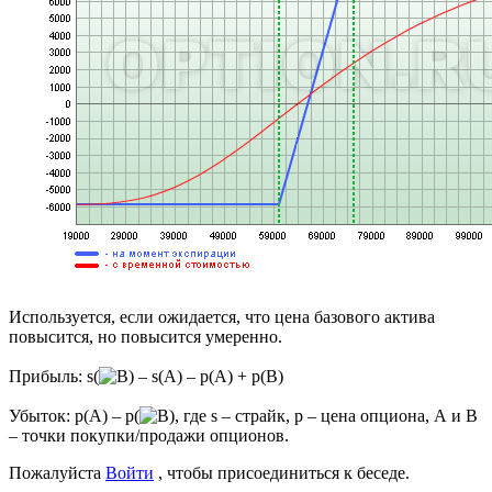
Используется, если ожидается, что цена базового актива
повысится, но повысится умеренно.
Прибыль: s(
– s(A) – p(А) + p(В)
Убыток: p(A) – p(
, где s – страйк, p – цена опциона, А и В
– точки покупки/продажи опционов.
Пожалуйста
Войти
, чтобы присоединиться к беседе.