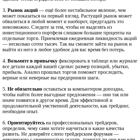
3.
Рынок акций
— ещё более нестабильное явление, чем
может показаться на первый взгляд. Растущий рынок может
обвалиться в любой момент и наоборот, предугадать это
невозможно. Следите за тем, чтобы не выделять из
инвестиционного портфеля слишком большие проценты на
отдельные торги. Приемлемая ежедневная ликвидность акций
— несколько сотен тысяч. Так вы сможете зайти на рынок и
выйти из него в любое удобное для вас время без потерь.
4.
Возьмите в привычку
фиксировать в таблице или журнале
все детали каждой вашей сделки: размер позиций, убытки,
прибыль. Анализ прошлых торгов поможет проследить,
верные или неверные вы предприняли шаги.
5.
Не обязательно
оставаться за компьютером допоздна,
чтобы найти более выгодные предложения — они так или
иначе появятся в другое время. Для эффективной и
продолжительной умственной деятельности, как трейдинг,
необходим опыт.
6.
Ориентируйтесь
на профессиональных трейдеров,
определив, чему сами хотите научиться и какие качества
развить. Не доверяйте слепо трейдерским форумам —
невозможно с уверенностью сказать, помогут ли они вам или