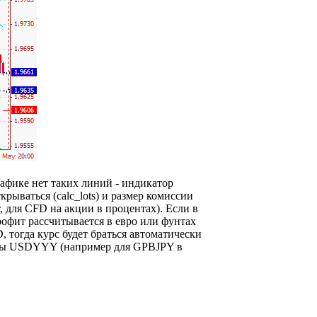
рафике нет таких линий - индикатор
рываться (calc_lots) и размер комиссии
, для CFD на акции в процентах). Если в
пpофит рассчитывается в евро или фунтах
огда курс будет браться автоматически
ары USDYYY (например для GPBJPY в