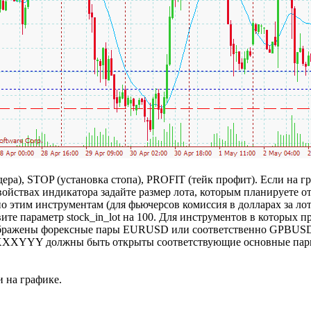
ра), STOP (установка стопа), PROFIT (тейк профит). Если на г
йствах индикатора задайте размер лота, которым планируете отк
по этим инструментам (для фьючерсов комиссия в долларах за лот
вите параметр stock_in_lot на 100. Для инструментов в которых 
бражены форексные пары EURUSD или соответственно GPBUSD, т
ов XXXYYY должны быть открыты соответствующие основные п
и на графике.