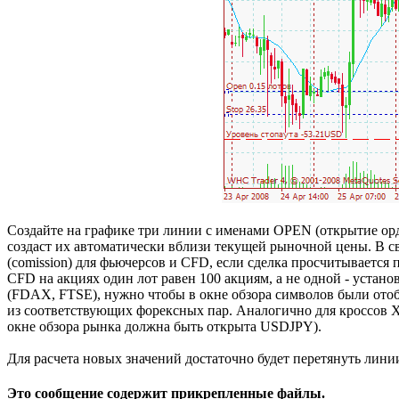
Создайте на графике три линии с именами OPEN (открытие орде
создаст их автоматически вблизи текущей рыночной цены. В сво
(comission) для фьючерсов и CFD, если сделка просчитывается 
CFD на акциях один лот равен 100 акциям, а не одной - устано
(FDAX, FTSE), нужно чтобы в окне обзора символов были ото
из соответствующих форексных пар. Аналогично для кросс
окне обзора рынка должна быть открыта USDJPY).
Для расчета новых значений достаточно будет перетянуть лини
Это сообщение содержит прикрепленные файлы.