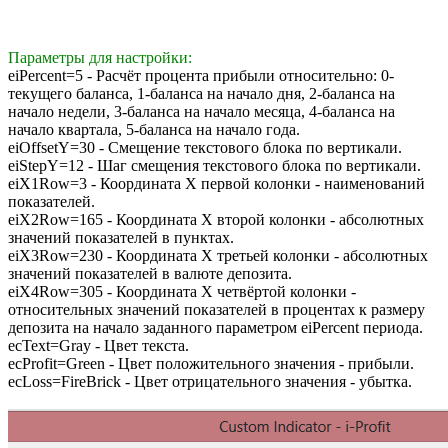
Параметры для настройки:
eiPercent=5 - Расчёт процента прибыли относительно: 0-
текущего баланса, 1-баланса на начало дня, 2-баланса на
начало недели, 3-баланса на начало месяца, 4-баланса на
начало квартала, 5-баланса на начало года.
eiOffsetY=30 - Смещение текстового блока по вертикали.
eiStepY=12 - Шаг смещения текстового блока по вертикали.
eiX1Row=3 - Координата X первой колонки - наименований
показателей.
eiX2Row=165 - Координата X второй колонки - абсолютных
значений показателей в пунктах.
eiX3Row=230 - Координата X третьей колонки - абсолютных
значений показателей в валюте депозита.
eiX4Row=305 - Координата X четвёртой колонки -
относительных значений показателей в процентах к размеру
депозита на начало заданного параметром eiPercent периода.
ecText=Gray - Цвет текста.
ecProfit=Green - Цвет положительного значения - прибыли.
ecLoss=FireBrick - Цвет отрицательного значения - убытка.