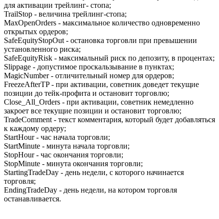
для активации трейлинг- стопа;
TrailStop - величина трейлинг-стопа;
MaxOpenOrders - максимальное количество одновременно
открытых ордеров;
SafeEquityStopOut - остановка торговли при превышении
установленного риска;
SafeEquityRisk - максимальный риск по депозиту, в процентах;
Slippage - допустимое проскальзывание в пунктах;
MagicNumber - отличительный номер для ордеров;
FreezeAfterTP - при активации, советник доведет текущие
позиции до тейк-профита и остановит торговлю;
Close_All_Orders - при активации, советник немедленно
закроет все текущие позиции и остановит торговлю;
TradeComment - текст комментария, который будет добавляться
к каждому ордеру;
StartHour - час начала торговли;
StartMinute - минута начала торговли;
StopHour - час окончания торговли;
StopMinute - минута окончания торговли;
StartingTradeDay - день недели, с которого начинается
торговля;
EndingTradeDay - день недели, на котором торговля
останавливается.