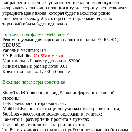
направлении, то через установленное количество пунктов
открывается еще одна позиция в ту же сторону, это позволяет
усреднить цену входа, которая будет находится ровно
посередине между 2-мя открытыми ордерами, если их
торговый объем будет одинаков.
Торговая платформа: Metatrader 4
Рекомендуемые для торговли валютные пары: EURUSD,
GBPUSD
Рабочий масштаб: H4
EA Profitability:
От 8% в месяц
Минимальный размер депозита: $2000
Минимальный размер лота: 0.01
Кредитное плечо: 1:100 и больше
Входные параметры советника
ShowTradeComment - вывод блока информации с левой
стороны;
Lots - начальный торговый лот;
MultiLotsFactor - коэффициент умножения торгового лота;
StepLots - расстояние между ордерами в пунктах;
TakeProfit - размер тейк-профита в пунктах;
UseTrailing - использовать трейлинг-стоп;
TrailStart - количество пунктов прибыли, которые необходимы