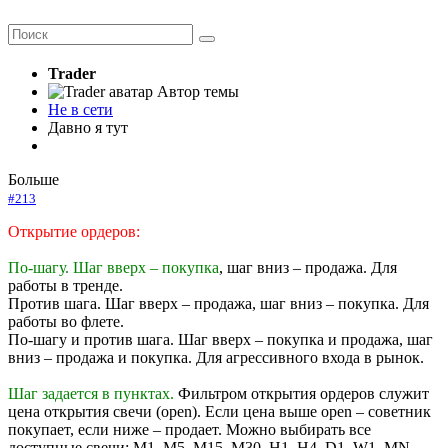
Trader
Автор темы
Не в сети
Давно я тут
Больше
#213
Открытие ордеров:
По-шагу. Шаг вверх – покупка
, шаг вниз – продажа. Для
работы в тренде.
Против шага. Шаг вверх – продажа, шаг вниз – покупка. Для
работы во флете.
По-шагу и против шага. Шаг вверх – покупка и продажа, шаг
вниз – продажа и покупка. Для агрессивного входа в рынок.
Шаг задается в пунктах.
Фильтром открытия ордеров служит
цена открытия свечи (open). Если цена выше open – советник
покупает, если ниже – продает. Можно выбирать все
доступные свечи: M1, M5, M15, M30, H1, H4, D1, W1, MN.