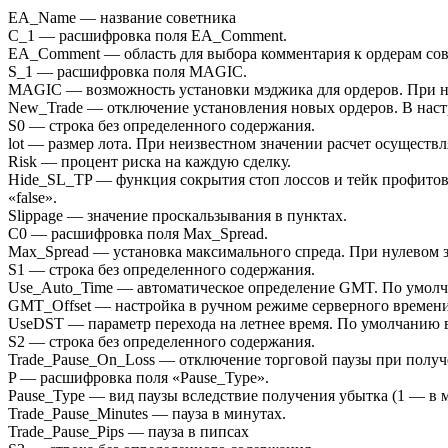
EA_Name — название советника
C_1 — расшифровка поля EA_Comment.
EA_Comment — область для выбора комментария к ордерам сов
S_1 — расшифровка поля MAGIC.
MAGIC — возможность установки мэджика для ордеров. При н
New_Trade — отключение установления новых ордеров. В настр
S0 — строка без определенного содержания.
lot — размер лота. При неизвестном значении расчет осуществл
Risk — процент риска на каждую сделку.
Hide_SL_TP — функция сокрытия стоп лоссов и тейк профитов 
«false».
Slippage — значение проскальзывания в пунктах.
C0 — расшифровка поля Max_Spread.
Max_Spread — установка максимального спреда. При нулевом 
S1 — строка без определенного содержания.
Use_Auto_Time — автоматическое определение GMT. По умолча
GMT_Offset — настройка в ручном режиме серверного времени
UseDST — параметр перехода на летнее время. По умолчанию вы
S2 — строка без определенного содержания.
Trade_Pause_On_Loss — отключение торговой паузы при получе
P — расшифровка поля «Pause_Type».
Pause_Type — вид паузы вследствие получения убытка (1 — в м
Trade_Pause_Minutes — пауза в минутах.
Trade_Pause_Pips — пауза в пипсах