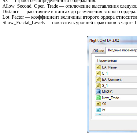
S3 — строка без определенного содержания.
Allow_Second_Open_Trade — отключение выставления следующег
Distance — расстояние в пипсах до размещения второго ордера.
Lot_Factor — коэффициент величины второго ордера относител
Show_Fractal_Levels — показатель уровней фракталов в чарте. 