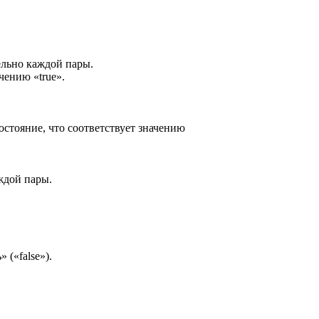
льно каждой пары.
чению «true».
стояние, что соответствует значению
ждой пары.
(«false»).