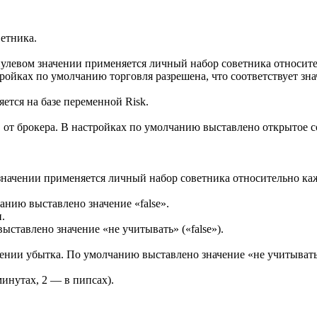
етника.
улевом значении применяется личный набор советника относите
ойках по умолчанию торговля разрешена, что соответствует зна
яется на базе переменной Risk.
от брокера. В настройках по умолчанию выставлено открытое со
значении применяется личный набор советника относительно ка
нию выставлено значение «false».
.
ставлено значение «не учитывать» («false»).
нии убытка. По умолчанию выставлено значение «не учитывать» 
инутах, 2 — в пипсах).